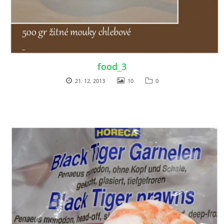
food_3
21. 12. 2013
10
0