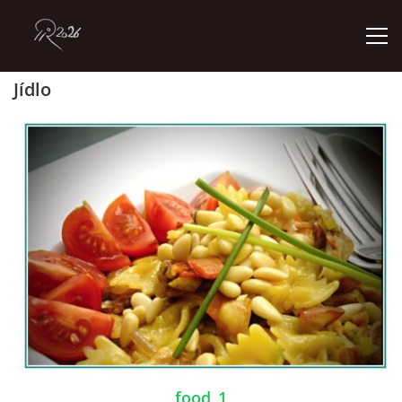
Jídlo
ÚVOD
GALERIE
KONTAKT
© 2026 eStránky.cz
food_1