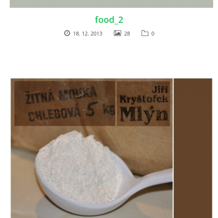
food_2
18. 12. 2013
28
0