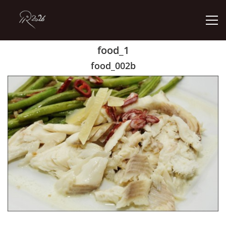
food_1
ÚVOD
food_002b
GALERIE
KONTAKT
© 2026 eStránky.cz