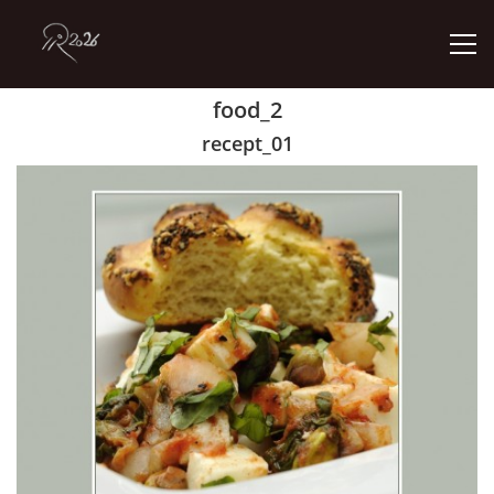
food_2
ÚVOD
recept_01
GALERIE
KONTAKT
© 2026 eStránky.cz