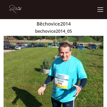
Běchovice2014
ÚVOD
bechovice2014_05
GALERIE
KONTAKT
© 2026 eStránky.cz