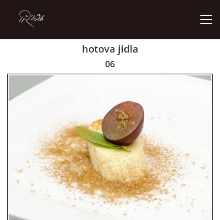
hotova jidla
ÚVOD
06
GALERIE
KONTAKT
© 2026 eStránky.cz