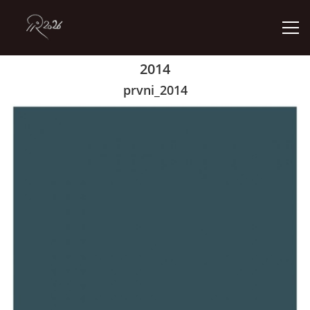
2014
ÚVOD
prvni_2014
GALERIE
KONTAKT
© 2026 eStránky.cz