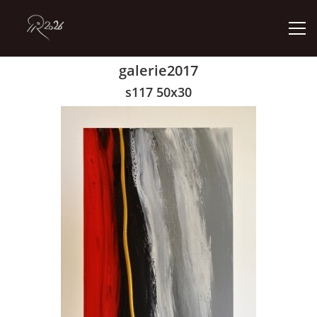
galerie2017
ÚVOD
s117 50x30
GALERIE
KONTAKT
© 2026 eStránky.cz