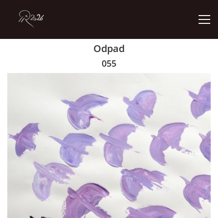
Odpad
ÚVOD
055
GALERIE
KONTAKT
© 2026 eStránky.cz