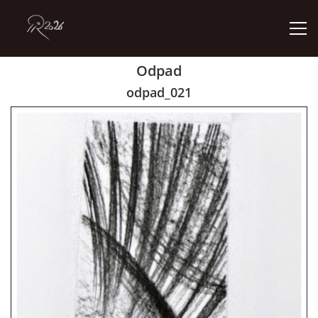
Odpad
ÚVOD
odpad_021
GALERIE
KONTAKT
© 2026 eStránky.cz