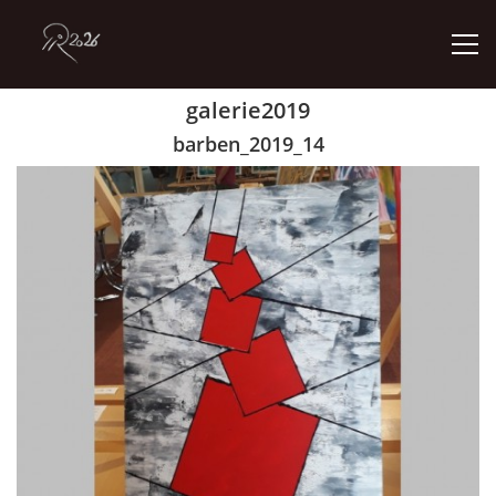
galerie2019
ÚVOD
barben_2019_14
GALERIE
KONTAKT
© 2026 eStránky.cz