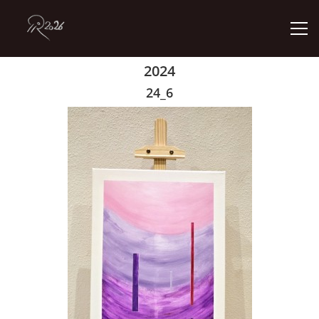
2024
ÚVOD
24_6
GALERIE
KONTAKT
© 2026 eStránky.cz