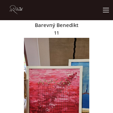
Barevný Benedikt
ÚVOD
11
GALERIE
KONTAKT
© 2026 eStránky.cz