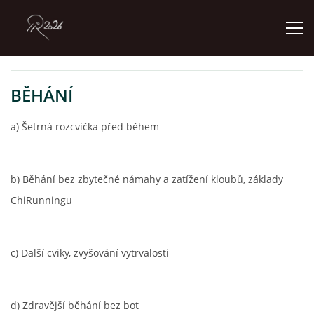
ÚVOD
BĚHÁNÍ
a) Šetrná rozcvička před během
GALERIE
KONTAKT
b) Běhání bez zbytečné námahy a zatížení kloubů, základy
ChiRunningu
© 2026 eStránky.cz
c) Další cviky, zvyšování vytrvalosti
d) Zdravější běhání bez bot