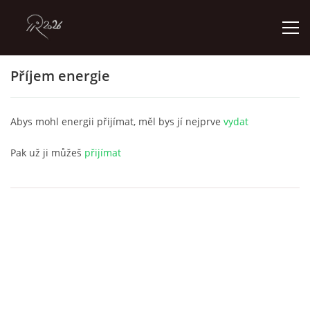
Příjem energie
ÚVOD
Abys mohl energii přijímat, měl bys jí nejprve
vydat
GALERIE
Pak už ji můžeš
přijímat
KONTAKT
© 2026 eStránky.cz