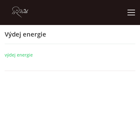
Výdej energie
ÚVOD
výdej energie
GALERIE
KONTAKT
© 2026 eStránky.cz