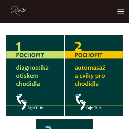
ÚVOD
GALERIE
KONTAKT
© 2026 eStránky.cz