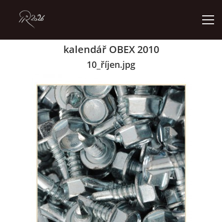
kalendář OBEX 2010
ÚVOD
10_říjen.jpg
GALERIE
KONTAKT
© 2026 eStránky.cz