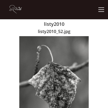
listy2010
ÚVOD
listy2010_52.jpg
GALERIE
KONTAKT
© 2026 eStránky.cz