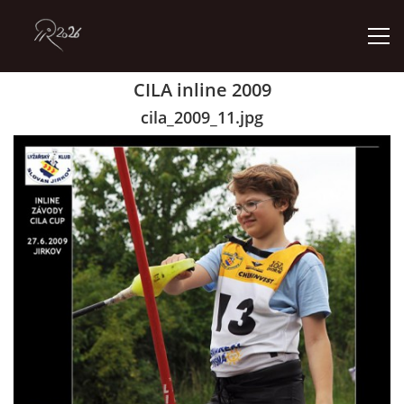
CILA inline 2009
ÚVOD
cila_2009_11.jpg
GALERIE
KONTAKT
© 2026 eStránky.cz