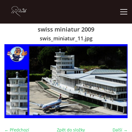
swiss miniatur 2009
ÚVOD
swis_miniatur_11.jpg
GALERIE
KONTAKT
© 2026 eStránky.cz
← Předchozí
Zpět do složky
Další →