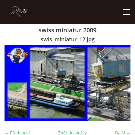
swiss miniatur 2009
ÚVOD
swis_miniatur_12.jpg
GALERIE
KONTAKT
© 2026 eStránky.cz
← Předchozí
Zpět do složky
Další →