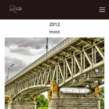
2012
ÚVOD
most
GALERIE
KONTAKT
© 2026 eStránky.cz