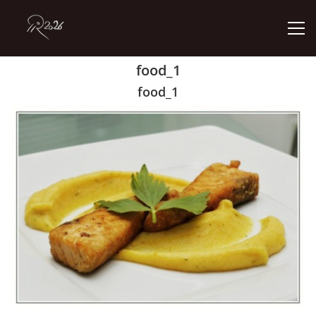
food_1
ÚVOD
food_1
GALERIE
KONTAKT
© 2026 eStránky.cz