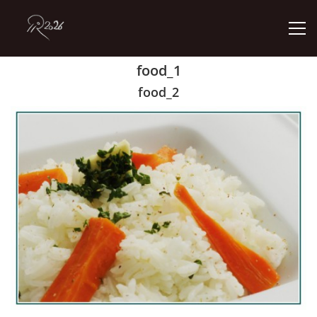
food_1
ÚVOD
food_2
GALERIE
KONTAKT
© 2026 eStránky.cz