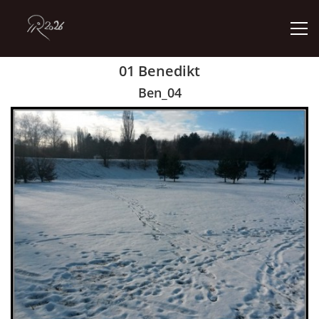
01 Benedikt
ÚVOD
Ben_04
GALERIE
KONTAKT
© 2026 eStránky.cz