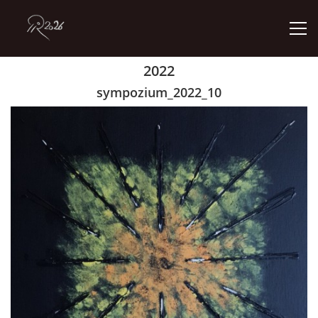
2022
ÚVOD
sympozium_2022_10
GALERIE
KONTAKT
© 2026 eStránky.cz